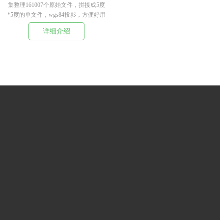
集整理161007个原始文件，拼接成5度
*5度的单文件，wgs84投影，方便好用
详细介绍