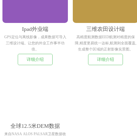
Ipad外业端
三维农田设计端
GPS定位与离线影像，成果数据可导入
高精度航测数据EED航测对精度的保
三维设计端。让您的外业工作事半功
障,精度更易统一达标,航测则全面覆盖,
倍。
生成整个区域的正射影像实景图。
详细介绍
详细介绍
全球12.5米DEM数据
来自NASA ALOS PALSAR卫星数据收