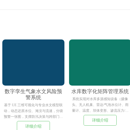
数字孪生气象水文风险预
水库数字化矩阵管理系统
警系统
系统实现对水库多源感知设备（摄像
头、无人机巢、雷达/气泡水位计、雨
基于 UE 三维可视化与专业水文模型联
量计、温度、坝体变形、渗流压力/流
动，动态还原水位、淹没与流速，分级
量、水质、闸门等）的统一接入与管
预警一张图，支撑防汛决策与跨部门协
详细介绍
理，结合大数据与AI进行 传感器数据
同。
详细介绍
治理与异常识别，并以 高质量水文模