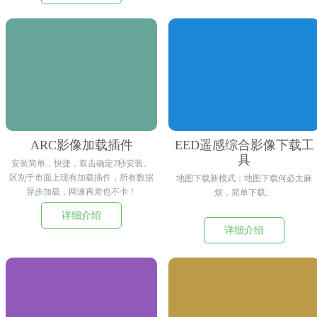
型支撑预警与决策，完整 闭环处置巡
检中发现的问题。
ARC影像加载插件
EED遥感综合影像下载工
具
安装简单，快捷，双击确定2秒安装。
区别于市面上现有加载插件，所有数据
地图下载新模式：地图下载何必太麻
异步加载，网速再差也不卡！
烦，简单下载。
详细介绍
详细介绍