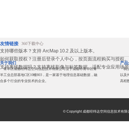
友情链接
360下载中心
支持哪些版本？支持 ArcMap 10.2 及以上版本。
如何获取授权？注册后登录个人中心，按页面流程购买与授权。
关于我们
产品
支持离线数据吗？支持离线影像与标签数据，适配专业应用场景
青羊区成都经纬达空间信息技术有限公司位于成都市青羊区青
我公
羊工业总部基地C区10幢803，是一家基于地理信息基础数据，融
以及
合多个行业的专业技术的企业。
高程
© Copyright 成都经纬达空间信息技术有